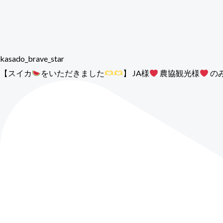
kasado_brave_star
【スイカ
をいただきました
】 JA様
農協観光様
の