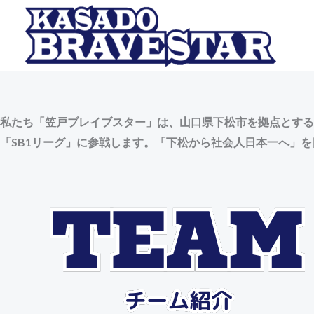
内
容
を
ス
キ
ッ
私たち「笠戸ブレイブスター」は、山口県下松市を拠点とする社
プ
「SB1リーグ」に参戦します。「下松から社会人日本一へ」