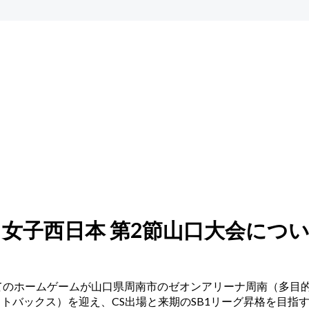
SB2 女子西日本 第2節山口大会につ
戦後、初めてのホームゲームが山口県周南市のゼオンアリーナ周南（
イトバックス）を迎え、CS出場と来期のSB1リーグ昇格を目指