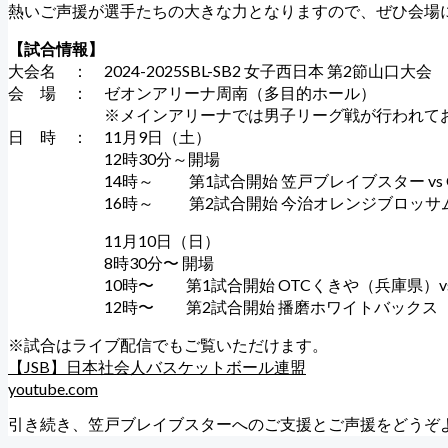
熱いご声援が選手たちの大きな力となりますので、ぜひ会場
【試合情報】
大会名 ： 2024-2025SBL-SB2 女子西日本 第2節山口大会
会 場 ： ゼオンアリーナ周南（多目的ホール）
※メインアリーナでは男子リーグ戦が行われておりま
日 時 ： 11月9日（土）
12時30分～開場
14時～ 第1試合開始 笠戸ブレイブスター vs O
16時～ 第2試合開始 今治オレンジブロッサム（愛
11月10日（日）
8時30分〜 開場
10時〜 第1試合開始 OTCくきや（兵庫県）vs
12時〜 第2試合開始 播磨ホワイトバックス（兵庫
※試合はライブ配信でもご覧いただけます。
【JSB】日本社会人バスケットボール連盟
youtube.com
引き続き、笠戸ブレイブスターへのご支援とご声援をどうぞ